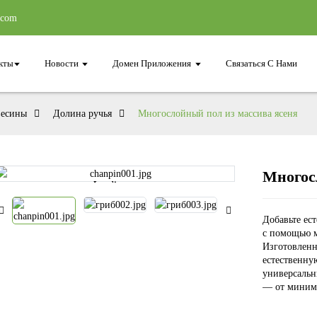
.com
кты
Новости
Домен Приложения
Связаться С Нами
весины
Долина ручья
Многослойный пол из массива ясеня
Многос
Loading...
Loading...
Добавьте ест
с помощью м
Изготовленн
естественну
универсальн
— от миним