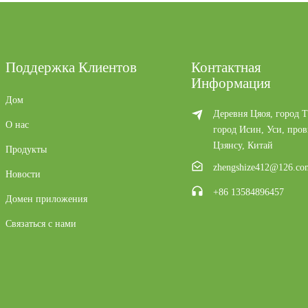
Поддержка Клиентов
Контактная
Информация
Дом
Деревня Цяоя, город Т
О нас
город Исин, ​​Уси, про
Цзянсу, Китай
Продукты
zhengshize412@126.co
Новости
+86 13584896457
Домен приложения
Связаться с нами