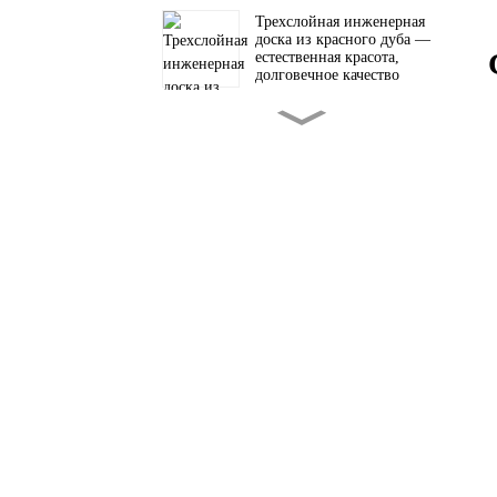
Трехслойная инженерная
доска из красного дуба —
естественная красота,
долговечное качество
Трехслойный паркет из
красного дуба — стильный
и долговечный
Инженерная доска из
европейского дуба —
естественная красота,
долговечное качество
Трехслойный пол из
массива тика — природная
красота и долговечность
Инженерная доска из дуба:
природная красота и
долговечность