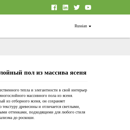
Russian
лойный пол из массива ясеня
Loading...
Loading...
Loading...
Loading...
ественного тепла и элегантности в свой интерьер
ногослойного массивного пола из ясеня.
ый из отборного ясеня, он сохраняет
ю текстуру древесины и отличается светлыми,
ыми оттенками, подходящими для любого стиля
ализма до роскоши.