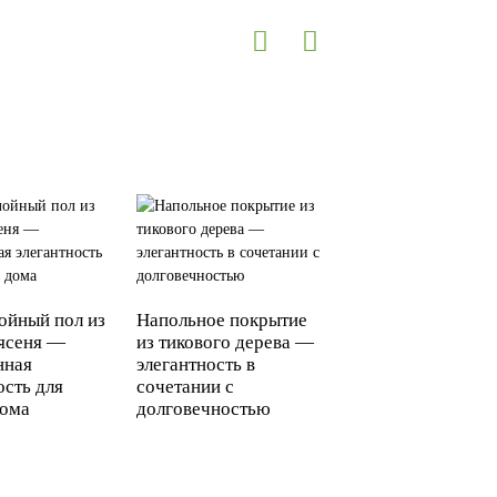
ойный пол из
Напольное покрытие
Инженерная доска
 ясеня —
из тикового дерева —
черного ореха:
нная
элегантность в
естественная
ость для
сочетании с
элегантность и
дома
долговечностью
долговечность