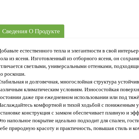
Сведения О Продукте
обавьте естественного тепла и элегантности в свой интерь
ола из ясеня. Изготовленный из отборного ясеня, он сохран
отличается светлыми, универсальными оттенками, подходящ
до роскоши.
табильная и долговечная, многослойная структура устойчив
различным климатическим условиям. Износостойкая поверхно
состоянии даже при ежедневном использовании или под тяж
Наслаждайтесь комфортной и тихой ходьбой с пониженным у
установке конструкция с замком обеспечивает плавную и эф
то напольное покрытие идеально подходит для спален, гост
себе природную красоту и практичность, повышая стиль и к