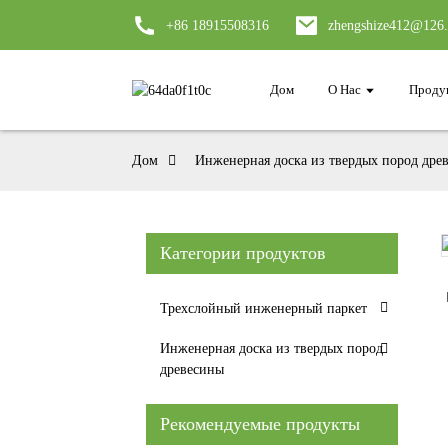
+86 18915508316
zhengshize412@126
Дом
О Нас
Проду
Дом
Инженерная доска из твердых пород дре
Категории продуктов
Loading...
Loading...
Трехслойный инженерный паркет
Инженерная доска из твердых пород
древесины
Рекомендуемые продукты