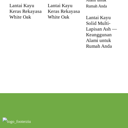
Lantai Kayu
Lantai Kayu
Keras Rekayasa
Keras Rekayasa
White Oak
White Oak
Lantai Kayu
L
Solid Multi-
J
Lapisan Ash —
—
Keanggunan
B
Alami untuk
d
Rumah Anda
T