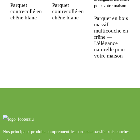
Parquet
Parquet
contrecollé en
contrecollé en
P
chêne blanc
chêne blanc
c
Parquet en bois
l
massif
r
multicouche en
d
frêne —
L'élégance
naturelle pour
votre maison
Nos principaux produits comprennent les parquets massifs trois couches