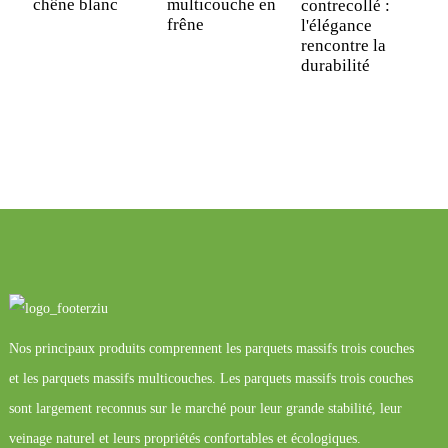
chêne blanc
multicouche en
contrecollé :
P
frêne
l'élégance
m
rencontre la
m
durabilité
f
L
n
v
Nos principaux produits comprennent les parquets massifs trois couches
et les parquets massifs multicouches. Les parquets massifs trois couches
sont largement reconnus sur le marché pour leur grande stabilité, leur
veinage naturel et leurs propriétés confortables et écologiques.