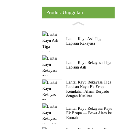
Produk Unggulan
Lantai Kayu Ash Tiga
Lapisan Rekayasa
Lantai Kayu Rekayasa Tiga
Lapisan Ash
Lantai Kayu Rekayasa Tiga
Lapisan Kayu Ek Eropa:
Keindahan Alami Berpadu
dengan Kualitas
Lantai Kayu Rekayasa Kayu
Ek Eropa — Bawa Alam ke
Rumah