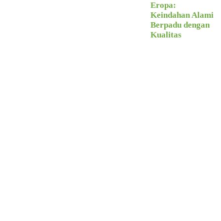
Eropa:
Keindahan Alami
Berpadu dengan
Kualitas