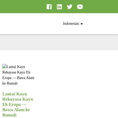
Indonesian
Lantai Kayu
Rekayasa Kayu
Ek Eropa —
Bawa Alam ke
Rumah