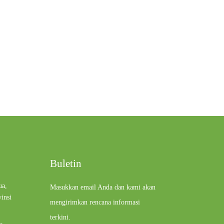
Buletin
ua,
Masukkan email Anda dan kami akan
insi
mengirimkan rencana informasi
terkini.