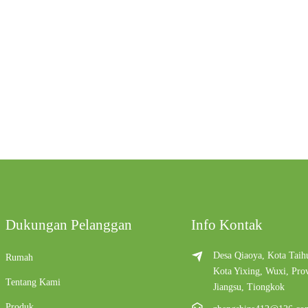
Dukungan Pelanggan
Info Kontak
Desa Qiaoya, Kota Taih
Rumah
Kota Yixing, Wuxi, Prov
Tentang Kami
Jiangsu, Tiongkok
Produk