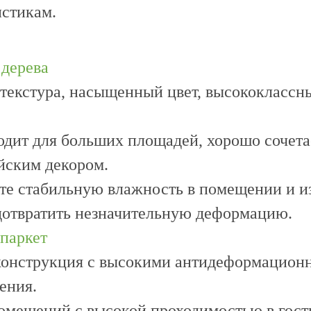
стикам.
 дерева
текстура, насыщенный цвет, высококлассн
одит для больших площадей, хорошо сочет
йским декором.
е стабильную влажность в помещении и и
дотвратить незначительную деформацию.
паркет
конструкция с высокими антидеформационн
ения.
омещений с высокой проходимостью в гости