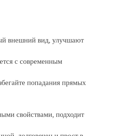
ый внешний вид, улучшают
ается с современным
збегайте попадания прямых
ыми свойствами, подходит
ной, долговечен и прост в