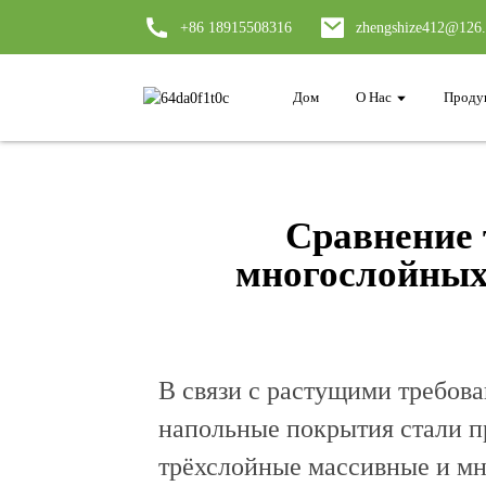
+86 18915508316
zhengshize412@126
Дом
О Нас
Проду
Сравнение 
многослойных
В связи с растущими требова
напольные покрытия стали п
трёхслойные массивные и мн