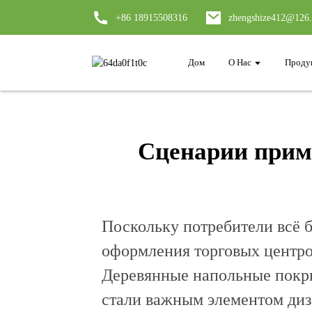
+86 18915508316
zhengshize412@126
Дом
О Нас
Проду
Сценарии прим
Поскольку потребители всё 
оформления торговых центро
Деревянные напольные покр
стали важным элементом диз