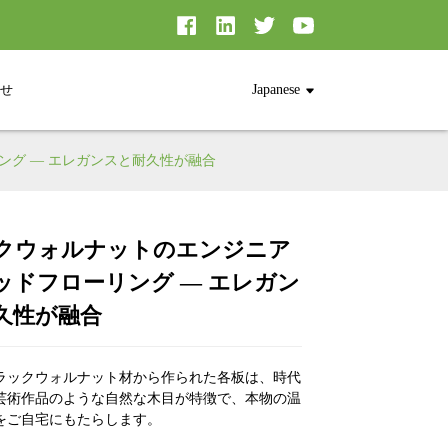
せ
Japanese
グ — エレガンスと耐久性が融合
クウォルナットのエンジニア
Loading...
Loading...
Loading...
Loading...
ッドフローリング — エレガン
久性が融合
ラックウォルナット材から作られた各板は、時代
芸術作品のような自然な木目が特徴で、本物の温
をご自宅にもたらします。