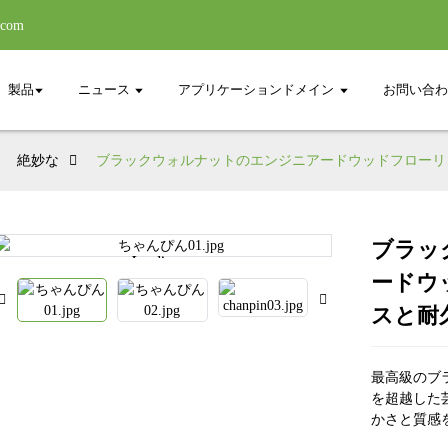
.com
製品
ニュース
アプリケーションドメイン
お問い合わ
絶妙な
ブラックウォルナットのエンジニアードウッドフローリン
ブラッ
Loading...
Loading...
ードウ
スと耐
最高級のブ
を超越した
かさと質感