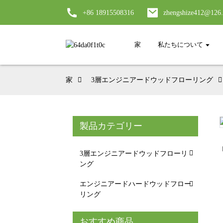
+86 18915508316
zhengshize412@126
家
私たちについて
家
3層エンジニアードウッドフローリング
製品カテゴリー
Loading...
Loading...
3層エンジニアードウッドフローリ
ング
エンジニアードハードウッドフロー
リング
おすすめ商品