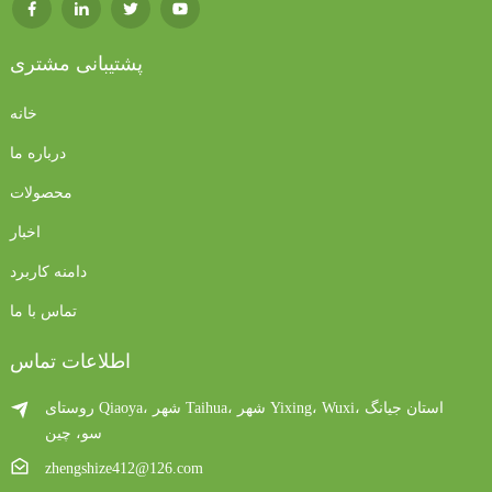
پشتیبانی مشتری
خانه
درباره ما
محصولات
اخبار
دامنه کاربرد
تماس با ما
اطلاعات تماس
روستای Qiaoya، شهر Taihua، شهر Yixing، Wuxi، استان جیانگ
سو، چین
zhengshize412@126.com