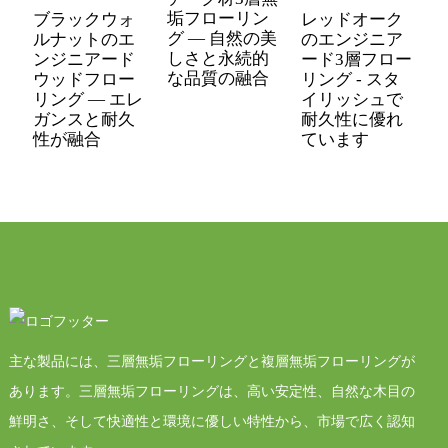
垢フローリン
ブラックウォ
レッドオーク
グ — 自然の美
ルナットのエ
のエンジニア
しさと永続的
ンジニアード
ード3層フロー
な品質の融合
ウッドフロー
リング - スタ
リング — エレ
イリッシュで
ガンスと耐久
耐久性に優れ
性が融合
ています
主な製品には、三層無垢フローリングと複層無垢フローリングが
あります。三層無垢フローリングは、高い安定性、自然な木目の
鮮明さ、そして快適性と環境に優しい特性から、市場で広く認知