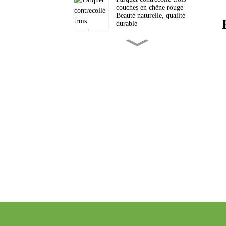
couches en chêne rouge —
Beauté naturelle, qualité
durable
Parquet contrecollé en chêne
rouge à trois couches —
Élégant et durable
Parquet contrecollé en chêne
européen — Beauté naturelle,
qualité durable
Parquet en teck massif à trois
couches : la beauté naturelle
alliée à une qualité durable
Parquet contrecollé en
chêne : la beauté naturelle
rencontre la qualité durable