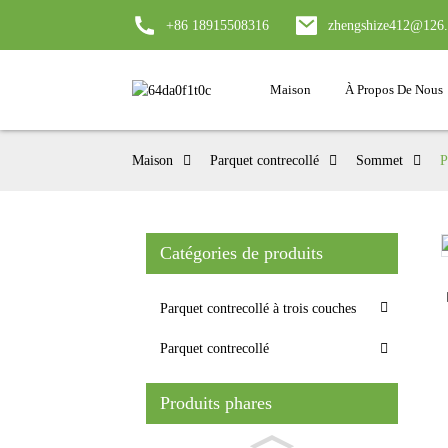
+86 18915508316
zhengshize412@126
Maison
À Propos De Nous
Maison
Parquet contrecollé
Sommet
P
Catégories de produits
Loading...
Loading...
Parquet contrecollé à trois couches
Parquet contrecollé
Produits phares