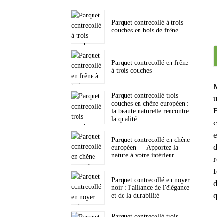
Parquet contrecollé à trois
couches en bois de frêne
Parquet contrecollé en frêne
à trois couches
M
Parquet contrecollé trois
u
couches en chêne européen :
F
la beauté naturelle rencontre
la qualité
c
e
Parquet contrecollé en chêne
d
européen — Apportez la
nature à votre intérieur
r
I
Parquet contrecollé en noyer
d
noir : l'alliance de l'élégance
q
et de la durabilité
Parquet contrecollé trois