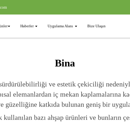
.com
ünler
Haberler
Uygulama Alanı
Bize Ulaşın
Bina
ürdürülebilirliği ve estetik çekiciliği nedeniy
pısal elemanlardan iç mekan kaplamalarına kad
ve güzelliğine katkıda bulunan geniş bir uygul
 kullanılan bazı ahşap ürünleri ve bunların çe