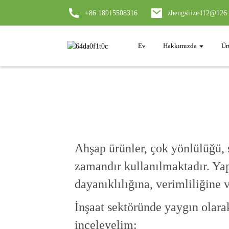
+86 18915508316
zhengshize412@126
Ev
Hakkımızda
Ür
Ahşap ürünler, çok yönlülüğü, s
zamandır kullanılmaktadır. Ya
dayanıklılığına, verimliliğine 
İnşaat sektöründe yaygın olarak
inceleyelim: