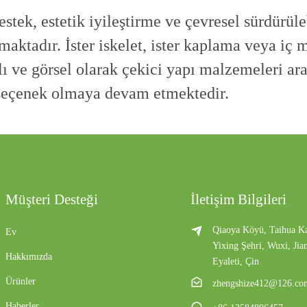
stek, estetik iyileştirme ve çevresel sürdürüle
maktadır. İster iskelet, ister kaplama veya iç
lı ve görsel olarak çekici yapı malzemeleri ar
ir seçenek olmaya devam etmektedir.
Müşteri Desteği
İletişim Bilgileri
Qiaoya Köyü, Taihua Ka
Ev
Yixing Şehri, Wuxi, Jia
Hakkımızda
Eyaleti, Çin
Ürünler
zhengshize412@126.co
Haberler