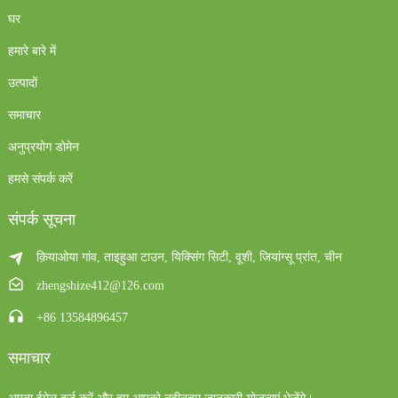
घर
हमारे बारे में
उत्पादों
समाचार
अनुप्रयोग डोमेन
हमसे संपर्क करें
संपर्क सूचना
क़ियाओया गांव, ताइहुआ टाउन, यिक्सिंग सिटी, वूशी, जियांग्सू प्रांत, चीन
zhengshize412@126.com
+86 13584896457
समाचार