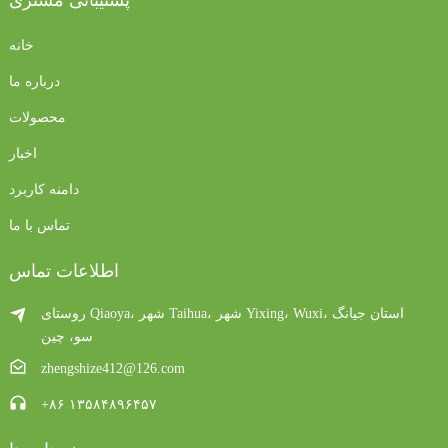
خانه
درباره ما
محصولات
اخبار
دامنه کاربرد
تماس با ما
اطلاعات تماس
روستای Qiaoya، شهر Taihua، شهر Yixing، Wuxi، استان جیانگ
سو، چین
zhengshize412@126.com
‎+۸۶ ۱۳۵۸۴۸۹۶۴۵۷‎