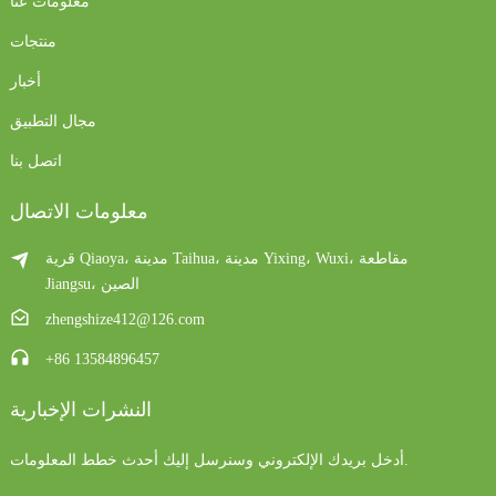
معلومات عنا
منتجات
أخبار
مجال التطبيق
اتصل بنا
معلومات الاتصال
قرية Qiaoya، مدينة Taihua، مدينة Yixing، Wuxi، مقاطعة
Jiangsu، الصين
zhengshize412@126.com
+86 13584896457
النشرات الإخبارية
أدخل بريدك الإلكتروني وسنرسل إليك أحدث خطط المعلومات.